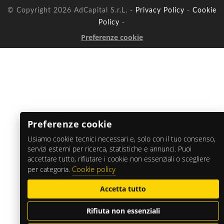
© Copyright 2026 AdCapital S.r.L. -
Privacy Policy
-
Cookie
Policy
-
Preferenze cookie
Preferenze cookie
Usiamo cookie tecnici necessari e, solo con il tuo consenso,
servizi esterni per ricerca, statistiche e annunci. Puoi
accettare tutto, rifiutare i cookie non essenziali o scegliere
Cookie policy
per categoria.
Accetta tutto
Rifiuta non essenziali