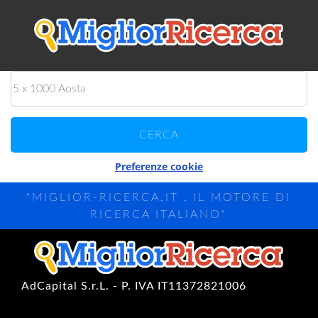
Preferenze cookie
"MIGLIOR-RICERCA.IT , IL MOTORE DI
RICERCA ITALIANO"
AdCapital S.r.L. - P. IVA IT11372821006