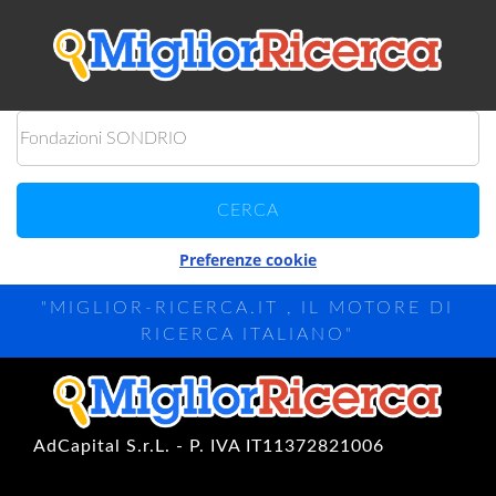
Preferenze cookie
"MIGLIOR-RICERCA.IT , IL MOTORE DI
RICERCA ITALIANO"
AdCapital S.r.L. - P. IVA IT11372821006