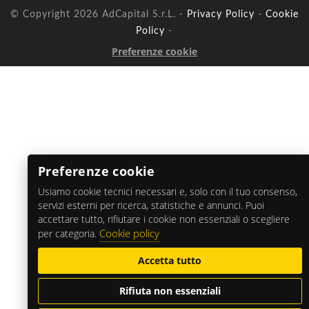
© Copyright 2026 AdCapital S.r.L. -
Privacy Policy
-
Cookie
Policy
-
Preferenze cookie
Preferenze cookie
Usiamo cookie tecnici necessari e, solo con il tuo consenso,
servizi esterni per ricerca, statistiche e annunci. Puoi
accettare tutto, rifiutare i cookie non essenziali o scegliere
Cookie policy
per categoria.
Accetta tutto
Rifiuta non essenziali