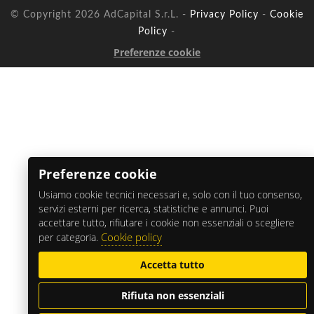
© Copyright 2026 AdCapital S.r.L. -
Privacy Policy
-
Cookie
Policy
-
Preferenze cookie
Preferenze cookie
Usiamo cookie tecnici necessari e, solo con il tuo consenso,
servizi esterni per ricerca, statistiche e annunci. Puoi
accettare tutto, rifiutare i cookie non essenziali o scegliere
Cookie policy
per categoria.
Accetta tutto
Rifiuta non essenziali