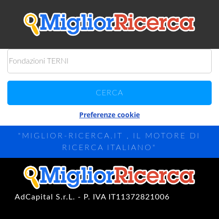
Preferenze cookie
"MIGLIOR-RICERCA.IT , IL MOTORE DI
RICERCA ITALIANO"
AdCapital S.r.L. - P. IVA IT11372821006