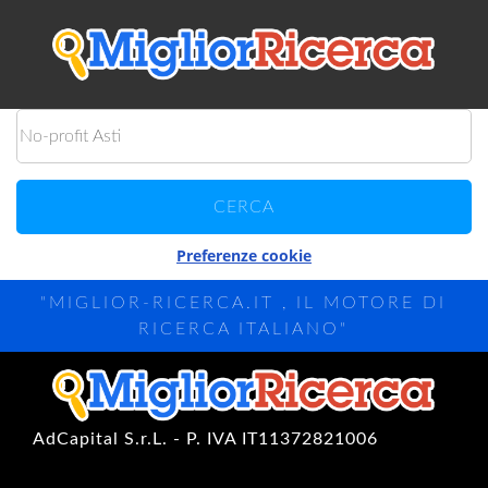
Preferenze cookie
"MIGLIOR-RICERCA.IT , IL MOTORE DI
RICERCA ITALIANO"
AdCapital S.r.L. - P. IVA IT11372821006