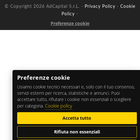
© Copyright 2026 AdCapital S.r.L. -
Privacy Policy
-
Cookie
Policy
-
Preferenze cookie
Preferenze cookie
Usiamo cookie tecnici necessari e, solo con il tuo consenso,
servizi esterni per ricerca, statistiche e annunci. Puoi
accettare tutto, rifiutare i cookie non essenziali o scegliere
Cookie policy
per categoria.
Accetta tutto
Rifiuta non essenziali