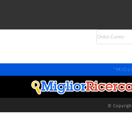
"MIGL
© Copyright