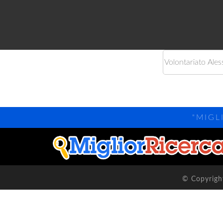
"MIGL
© Copyright