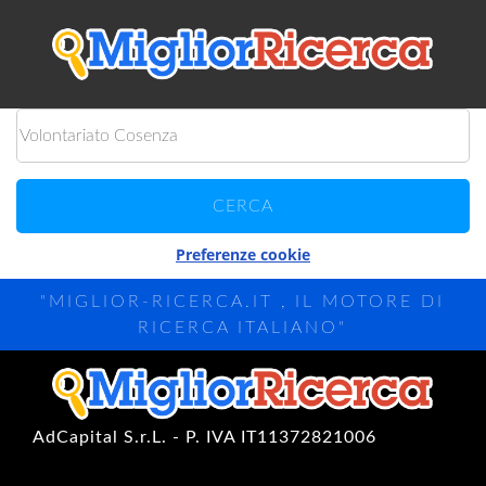
Preferenze cookie
"MIGLIOR-RICERCA.IT , IL MOTORE DI
RICERCA ITALIANO"
AdCapital S.r.L. - P. IVA IT11372821006