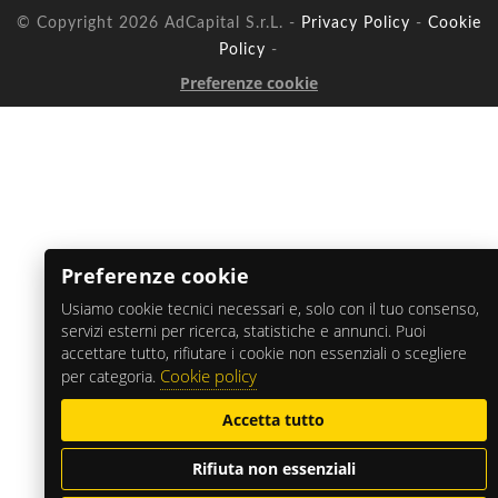
© Copyright 2026 AdCapital S.r.L. -
Privacy Policy
-
Cookie
Policy
-
Preferenze cookie
Preferenze cookie
Usiamo cookie tecnici necessari e, solo con il tuo consenso,
servizi esterni per ricerca, statistiche e annunci. Puoi
accettare tutto, rifiutare i cookie non essenziali o scegliere
Cookie policy
per categoria.
Accetta tutto
Rifiuta non essenziali