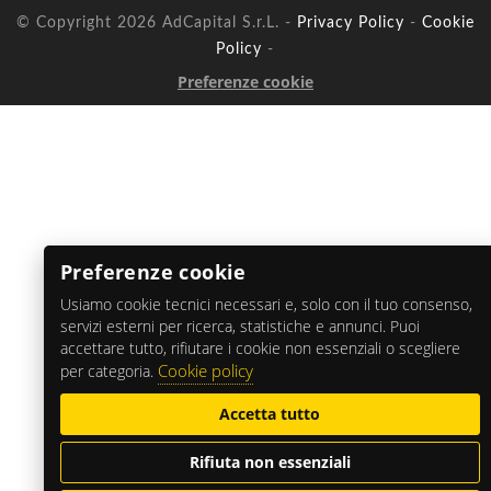
© Copyright 2026 AdCapital S.r.L. -
Privacy Policy
-
Cookie
Policy
-
Preferenze cookie
Preferenze cookie
Usiamo cookie tecnici necessari e, solo con il tuo consenso,
servizi esterni per ricerca, statistiche e annunci. Puoi
accettare tutto, rifiutare i cookie non essenziali o scegliere
Cookie policy
per categoria.
Accetta tutto
Rifiuta non essenziali