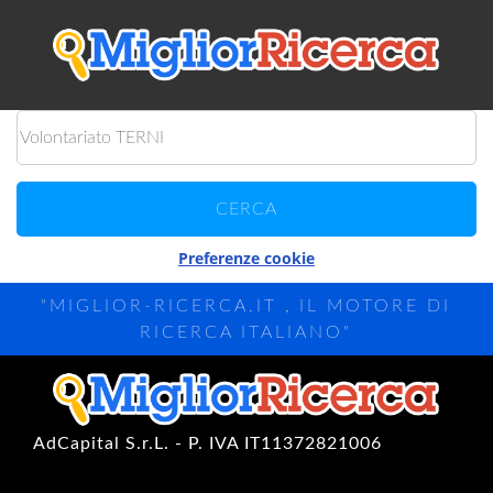
Preferenze cookie
"MIGLIOR-RICERCA.IT , IL MOTORE DI
RICERCA ITALIANO"
AdCapital S.r.L. - P. IVA IT11372821006