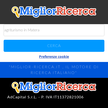
Preferenze cookie
"MIGLIOR-RICERCA.IT , IL MOTORE DI
RICERCA ITALIANO"
AdCapital S.r.L. - P. IVA IT11372821006