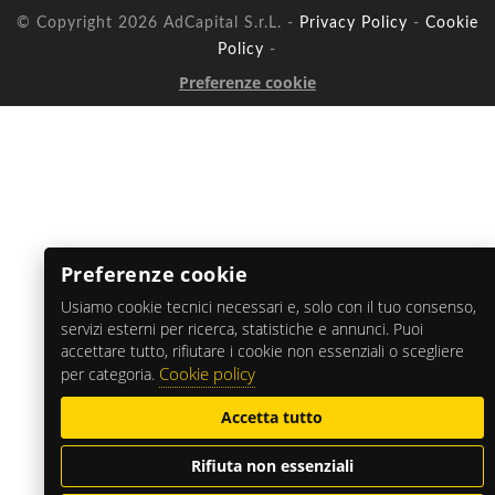
© Copyright 2026 AdCapital S.r.L. -
Privacy Policy
-
Cookie
Policy
-
Preferenze cookie
Preferenze cookie
Usiamo cookie tecnici necessari e, solo con il tuo consenso,
servizi esterni per ricerca, statistiche e annunci. Puoi
accettare tutto, rifiutare i cookie non essenziali o scegliere
Cookie policy
per categoria.
Accetta tutto
Rifiuta non essenziali