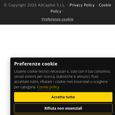
© Copyright 2026 AdCapital S.r.L. -
Privacy Policy
-
Cookie
Policy
-
Preferenze cookie
Preferenze cookie
Usiamo cookie tecnici necessari e, solo con il tuo consenso,
servizi esterni per ricerca, statistiche e annunci. Puoi
accettare tutto, rifiutare i cookie non essenziali o scegliere
Cookie policy
per categoria.
Accetta tutto
Rifiuta non essenziali