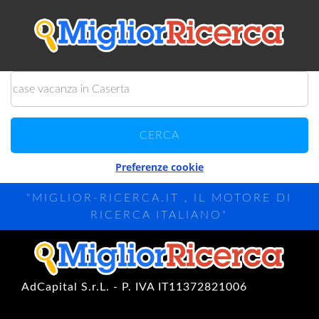
Preferenze cookie
"MIGLIOR-RICERCA.IT , IL MOTORE DI
RICERCA ITALIANO"
AdCapital S.r.L. - P. IVA IT11372821006