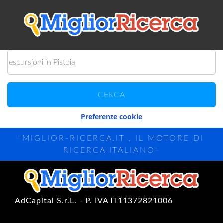
Preferenze cookie
"MIGLIOR-RICERCA.IT , IL MOTORE DI
RICERCA ITALIANO"
AdCapital S.r.L. - P. IVA IT11372821006