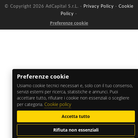
© Copyright 2026 AdCapital S.r.L. -
Privacy Policy
-
Cookie
Policy
-
Preferenze cookie
Preferenze cookie
Usiamo cookie tecnici necessari e, solo con il tuo consenso,
servizi esterni per ricerca, statistiche e annunci. Puoi
accettare tutto, rifiutare i cookie non essenziali o scegliere
Cookie policy
per categoria.
Accetta tutto
Rifiuta non essenziali