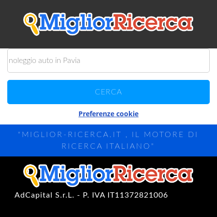
Preferenze cookie
"MIGLIOR-RICERCA.IT , IL MOTORE DI
RICERCA ITALIANO"
AdCapital S.r.L. - P. IVA IT11372821006