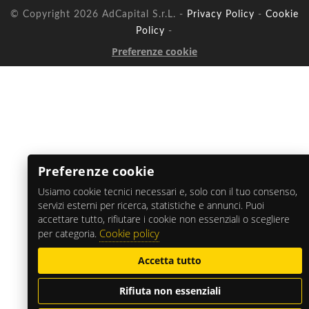
© Copyright 2026 AdCapital S.r.L. -
Privacy Policy
-
Cookie
Policy
-
Preferenze cookie
Preferenze cookie
Usiamo cookie tecnici necessari e, solo con il tuo consenso,
servizi esterni per ricerca, statistiche e annunci. Puoi
accettare tutto, rifiutare i cookie non essenziali o scegliere
Cookie policy
per categoria.
Accetta tutto
Rifiuta non essenziali