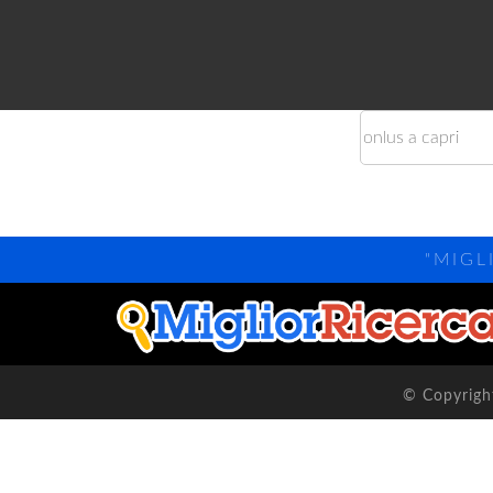
"MIGL
© Copyright