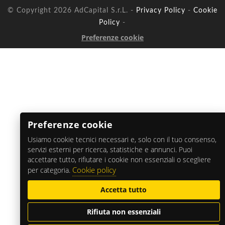
© Copyright 2026 AdCapital S.r.L. -
Privacy Policy
-
Cookie
Policy
-
Preferenze cookie
Preferenze cookie
Usiamo cookie tecnici necessari e, solo con il tuo consenso,
servizi esterni per ricerca, statistiche e annunci. Puoi
accettare tutto, rifiutare i cookie non essenziali o scegliere
Cookie policy
per categoria.
Accetta tutto
Rifiuta non essenziali