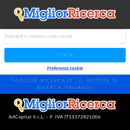
Preferenze cookie
"MIGLIOR-RICERCA.IT , IL MOTORE DI
RICERCA ITALIANO"
AdCapital S.r.L. - P. IVA IT11372821006